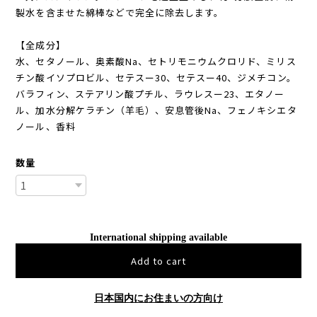
製水を含ませた綿棒などで完全に除去します。
【全成分】
水、セタノール、奥素酸Na、セトリモニウムクロリド、ミリス
チン酸イソプロビル、セテスー30、セテスー40、ジメチコン。
バラフィン、ステアリン酸プチル、ラウレスー23、エタノー
ル、加水分解ケラチン（羊毛）、安息管後Na、フェノキシエタ
ノール、香料
数量
International shipping available
Add to cart
日本国内にお住まいの方向け