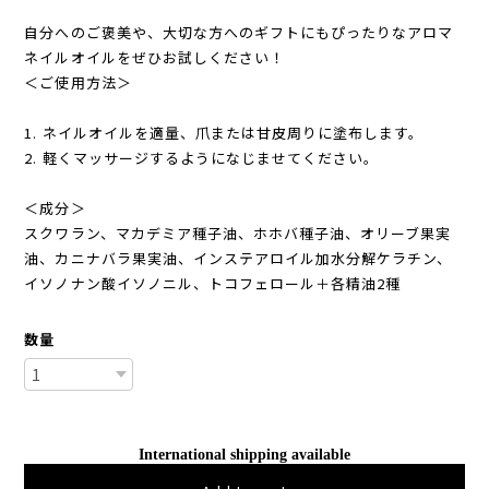
自分へのご褒美や、大切な方へのギフトにもぴったりなアロマ
ネイルオイルをぜひお試しください！
＜ご使用方法＞
1. ネイルオイルを適量、爪または甘皮周りに塗布します。
2. 軽くマッサージするようになじませてください。
＜成分＞
スクワラン、マカデミア種子油、ホホバ種子油、オリーブ果実
油、カニナバラ果実油、インステアロイル加水分解ケラチン、
イソノナン酸イソノニル、トコフェロール＋各精油2種
数量
International shipping available