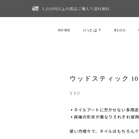
3,000円以上の商品ご購入で送料無料
HOME
it’sとは？
BLOG
ウッドスティック 1
¥80
▪️ネイルアートに欠かせない多用
▪️両端の形状が異なりそれぞれ使
使い方様々で、ネイルはもちろん