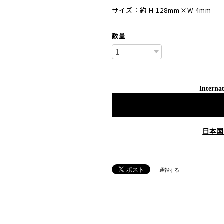
サイズ：約 H 128mm×W 4mm
数量
Internat
日本国
通報する