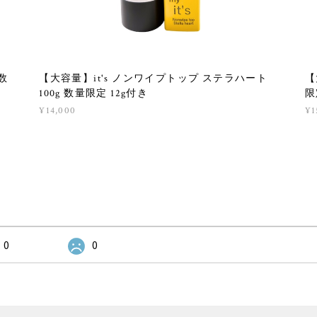
 数
【大容量】it's ノンワイプトップ ステラハート
【
100g 数量限定 12g付き
限
¥14,000
¥1
0
0