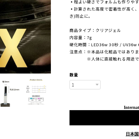
▪️程よい硬さでフォルムも作りや
▪️計算された高度で密着性が高く
き)防止に。
商品タイプ：クリアジェル
内容量：7g
硬化時間：LED36w 30秒 / UV36w 
注意点：※本品は化粧品ではあり
※人体に直接触れる用途でご
数量
Internat
日本国