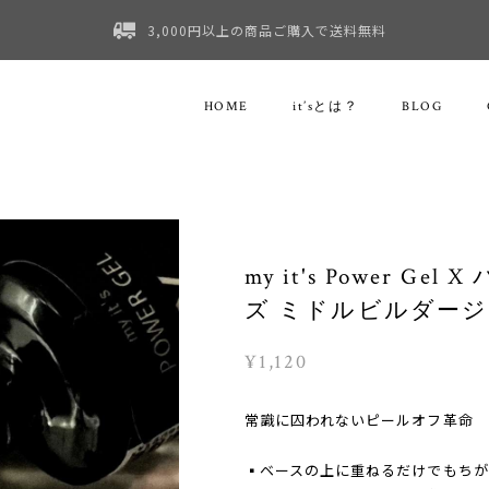
3,000円以上の商品ご購入で送料無料
HOME
it’sとは？
BLOG
my it's Power G
ズ ミドルビルダー
¥1,120
常識に囚われないピールオフ革命
▪️ベースの上に重ねるだけでもち