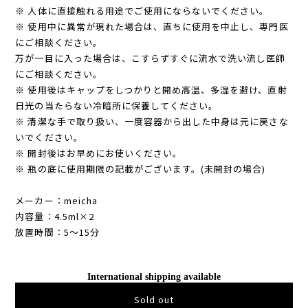
※ 人体に直接触れる用途でご使用にならないでください。
※ 使用中に異常が現れた場合は、直ちに使用を中止し、専門医
にご相談ください。
万が一目に入った場合は、こすらずすぐに流水で洗い流し医師
にご相談ください。
※ 使用後はキャップをしつかりと開め高温、多湿を避け、直射
日光の当たらない冷暗所に保養してください。
※ 清潔な手で取り扱い、一度容器から出した中身は元に戻さな
いでください。
※ 開封後はお早めにお使いください。
※ 瓶の底に使用期限の記載がございます。(未開封の場合)
メーカー：meicha
内容量：4.5ml×2
放置時間：5〜15分
International shipping available
Sold out