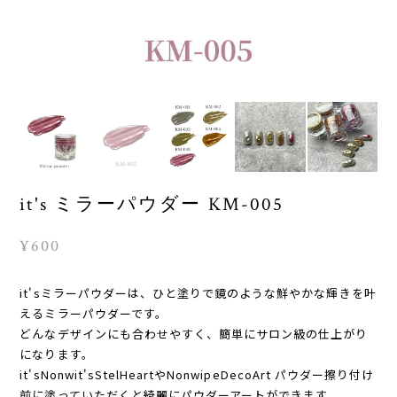
it's ミラーパウダー KM-005
¥600
it'sミラーパウダーは、ひと塗りで鏡のような鮮やかな輝きを叶
えるミラーパウダーです。
どんなデザインにも合わせやすく、簡単にサロン級の仕上がり
になります。
it'sNonwit'sStelHeartやNonwipeDecoArt パウダー擦り付け
前に塗っていただくと綺麗にパウダーアートができます。